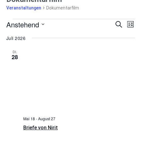
Veranstaltungen
Dokumentarfilm
Anstehend
Veransta
Vera
Suche
Liste
Ansi
Suche
Datum
Navi
wählen.
und
Juli 2026
Ansichte
DI.
Navigati
28
Mai 18
-
August 27
Briefe von Nirit