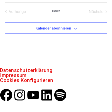
Veranstaltungen
Vera
Vorherige
Heute
Nächste
Kalender abonnieren
Datenschutzerklärung
Impressum
Cookies Konfigurieren